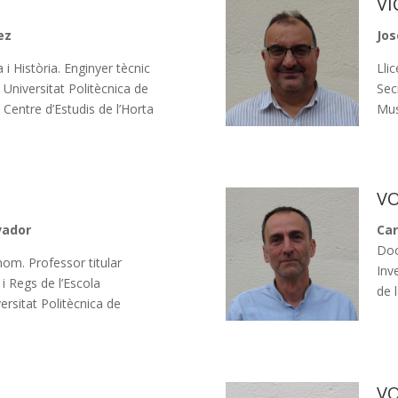
VI
ez
Jos
 i Història. Enginyer tècnic
Lli
 Universitat Politècnica de
Sec
 Centre d’Estudis de l’Horta
Musi
V
vador
Car
Doc
om. Professor titular
Inv
 i Regs de l’Escola
de 
rsitat Politècnica de
V