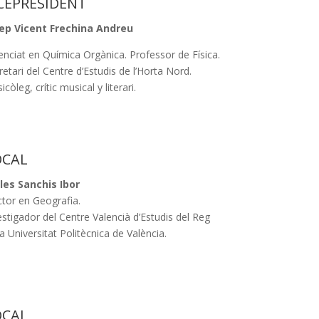
CEPRESIDENT
ep Vicent Frechina Andreu
cenciat en Química Orgànica. Professor de Física.
retari del Centre d’Estudis de l’Horta Nord.
còleg, crític musical y literari.
OCAL
les Sanchis Ibor
tor en Geografia.
estigador del Centre Valencià d’Estudis del Reg
la Universitat Politècnica de València.
OCAL