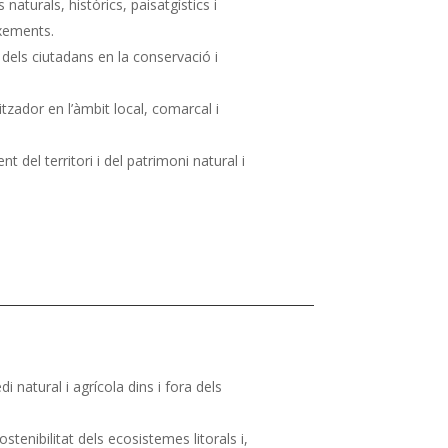
naturals, històrics, paisatgístics i
ixements.
ó dels ciutadans en la conservació i
itzador en l’àmbit local, comarcal i
del territori i del patrimoni natural i
i natural i agrícola dins i fora dels
ostenibilitat dels ecosistemes litorals i,