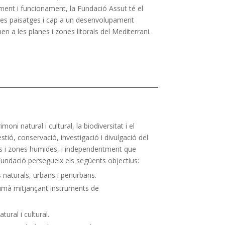
ment i funcionament, la Fundació Assut té el
tres paisatges i cap a un desenvolupament
n a les planes i zones litorals del Mediterrani.
ni natural i cultural, la biodiversitat i el
stió, conservació, investigació i divulgació del
als i zones humides, i independentment que
 Fundació persegueix els següents objectius:
 naturals, urbans i periurbans.
 humà mitjançant instruments de
tural i cultural.