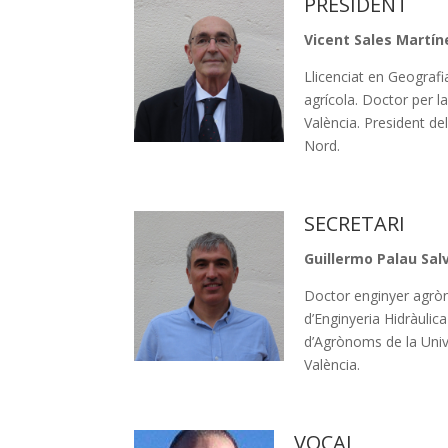
PRESIDENT
Vicent Sales Martín
Llicenciat en Geografia
agrícola. Doctor per la
València. President del
Nord.
SECRETARI
Guillermo Palau Sal
Doctor enginyer agròn
d’Enginyeria Hidràulica
d’Agrònoms de la Unive
València.
VOCAL