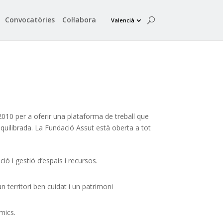
Convocatòries
Col·labora
Valencià
2010 per a oferir una plataforma de treball que
 equilibrada. La Fundació Assut està oberta a tot
ició i gestió d’espais i recursos.
 territori ben cuidat i un patrimoni
mics.