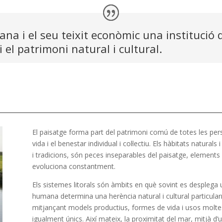
iana i el seu teixit econòmic una institució
 el patrimoni natural i cultural.
E
l paisatge forma part del patrimoni comú de totes les pers
vida i el benestar individual i col·lectiu. Els hàbitats natural
i tradicions, són peces inseparables del paisatge, elements v
evoluciona constantment.
Els sistemes litorals són àmbits en què sovint es desplega un
humana determina una herència natural i cultural particul
mitjançant models productius, formes de vida i usos moltes
igualment únics. Així mateix, la proximitat del mar, mitjà d’