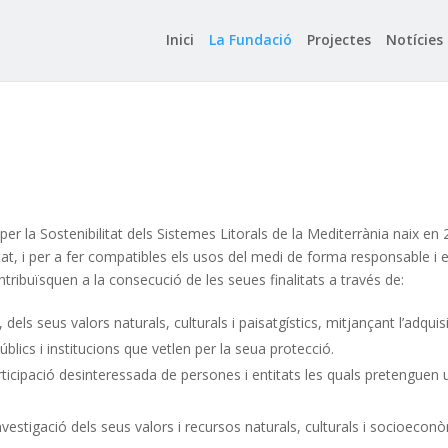
Inici
La Fundació
Projectes
Notícies
er la Sostenibilitat dels Sistemes Litorals de la Mediterrània naix en 
sitat, i per a fer compatibles els usos del medi de forma responsable i
ontribuïsquen a la consecució de les seues finalitats a través de:
, dels seus valors naturals, culturals i paisatgístics, mitjançant l’adquis
úblics i institucions que vetlen per la seua protecció.
icipació desinteressada de persones i entitats les quals pretenguen un
vestigació dels seus valors i recursos naturals, culturals i socioeconò