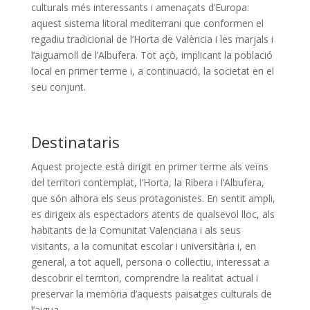
culturals més interessants i amenaçats d’Europa:
aquest sistema litoral mediterrani que conformen el
regadiu tradicional de l’Horta de València i les marjals i
l’aiguamoll de l’Albufera. Tot açò, implicant la població
local en primer terme i, a continuació, la societat en el
seu conjunt.
Destinataris
A
quest projecte està dirigit en primer terme als veïns
del territori contemplat, l’Horta, la Ribera i l’Albufera,
que són alhora els seus protagonistes. En sentit ampli,
es dirigeix als espectadors atents de qualsevol lloc, als
habitants de la Comunitat Valenciana i als seus
visitants, a la comunitat escolar i universitària i, en
general, a tot aquell, persona o col·lectiu, interessat a
descobrir el territori, comprendre la realitat actual i
preservar la memòria d’aquests paisatges culturals de
l’aigua.