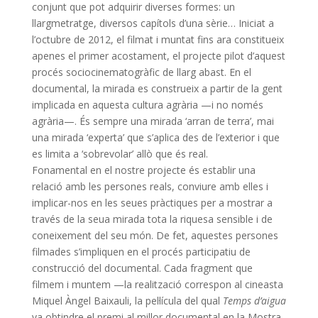
conjunt que pot adquirir diverses formes: un
llargmetratge, diversos capítols d’una sèrie… Iniciat a
l’octubre de 2012, el filmat i muntat fins ara constitueix
apenes el primer acostament, el projecte pilot d’aquest
procés sociocinematogràfic de llarg abast. En el
documental, la mirada es construeix a partir de la gent
implicada en aquesta cultura agrària —i no només
agrària—. És sempre una mirada ‘arran de terra’, mai
una mirada ‘experta’ que s’aplica des de l’exterior i que
es limita a ‘sobrevolar’ allò que és real.
Fonamental en el nostre projecte és establir una
relació amb les persones reals, conviure amb elles i
implicar-nos en les seues pràctiques per a mostrar a
través de la seua mirada tota la riquesa sensible i de
coneixement del seu món. De fet, aquestes persones
filmades s’impliquen en el procés participatiu de
construcció del documental. Cada fragment que
filmem i muntem —la realització correspon al cineasta
Miquel Àngel Baixauli, la pel·lícula del qual
Temps d’aigua
va obtindre el premi al millor documental en la Mostra