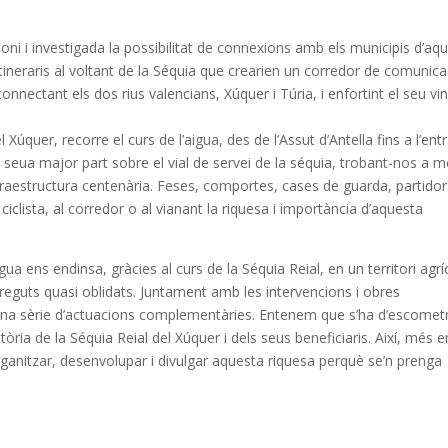
imoni i investigada la possibilitat de connexions amb els municipis d’aq
itineraris al voltant de la Séquia que crearien un corredor de comunica
 connectant els dos rius valencians, Xúquer i Túria, i enfortint el seu vi
el Xúquer, recorre el curs de l’aigua, des de l’Assut d’Antella fins a l’ent
la seua major part sobre el vial de servei de la séquia, trobant-nos a 
fraestructura centenària. Feses, comportes, cases de guarda, partidor
ciclista, al corredor o al vianant la riquesa i importància d’aquesta
gua ens endinsa, gràcies al curs de la Séquia Reial, en un territori agrí
rreguts quasi oblidats. Juntament amb les intervencions i obres
na sèrie d’actuacions complementàries. Entenem que s’ha d’escometr
tòria de la Séquia Reial del Xúquer i dels seus beneficiaris. Així, més e
organitzar, desenvolupar i divulgar aquesta riquesa perquè se’n prenga