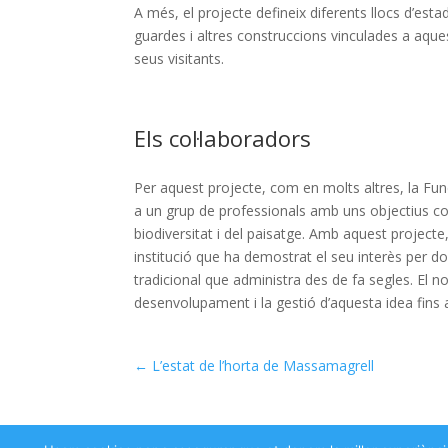
A més, el projecte defineix diferents llocs d’esta
guardes i altres construccions vinculades a aques
seus visitants.
Els col·laboradors
P
er aquest projecte, com en molts altres, la Fu
a un grup de professionals amb uns objectius com
biodiversitat i del paisatge. Amb aquest project
institució que ha demostrat el seu interès per do
tradicional que administra des de fa segles. El n
desenvolupament i la gestió d’aquesta idea fins a 
←
L’estat de l’horta de Massamagrell