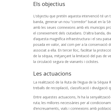
Els objectius
L
‘objectiu que pretén aquesta intervenció té un tr
banda, generar un nou “corredor” basat en la Sé
amb les seues connexions amb els municipis prope
el coneixement dels ciutadans. D’altra banda, div
d’aquesta magnífica infraestructura i el seu pais
posada en valor, així com per a la conservació d
associat a ella. En tercer lloc, facilitar la protecc
de la séquia, mitjançant la limitació del pas de v
la circulació segura de vianants i ciclistes.
Les actuacions
L
a realització de la Ruta de l’Aigua de la Séquia 
treballs de recopilació, classificació i divulgac
Entre aquestes actuacions, hi ha la senyalització 
ruta; les millores necessàries per al condicionamen
d’encreuaments, vials i connexions amb poblaci