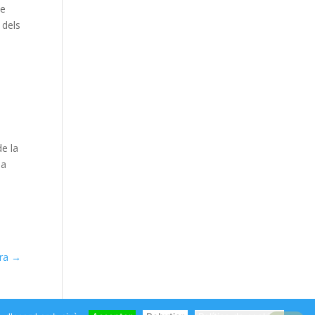
de
 dels
de la
na
era
→