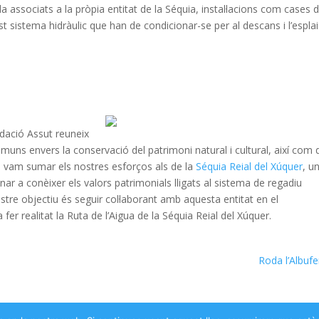
da associats a la pròpia entitat de la Séquia, instal·lacions com cases 
t sistema hidràulic que han de condicionar-se per al descans i l’esplai
ndació Assut reuneix
uns envers la conservació del patrimoni natural i cultural, així com 
e, vam sumar els nostres esforços als de la
Séquia Reial del Xúquer
, u
nar a conèixer els valors patrimonials lligats al sistema de regadiu
ostre objectiu és seguir col·laborant amb aquesta entitat en el
fer realitat la Ruta de l’Aigua de la Séquia Reial del Xúquer.
Roda l’Albuf