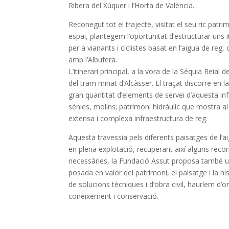
Ribera del Xúquer i l’Horta de València.
Reconegut tot el trajecte, visitat el seu ric patr
espai, plantegem l’oportunitat d’estructurar uns 
per a vianants i ciclistes basat en l’aigua de reg,
amb l’Albufera.
L’itinerari principal, a la vora de la Séquia Reial d
del tram minat d’Alcàsser. El traçat discorre en 
gran quantitat d’elements de servei d’aquesta in
sénies, molins; patrimoni hidràulic que mostra al 
extensa i complexa infraestructura de reg.
Aquesta travessia pels diferents paisatges de l’ai
en plena explotació, recuperant així alguns reco
necessàries, la Fundació Assut proposa també u
posada en valor del patrimoni, el paisatge i la his
de solucions tècniques i d’obra civil, hauríem d’
coneixement i conservació.