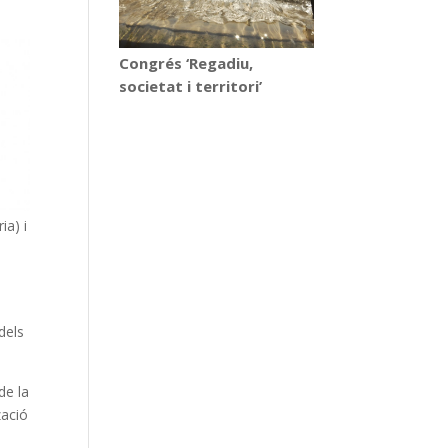
Congrés ‘Regadiu,
societat i territori’
ia) i
dels
de la
zació