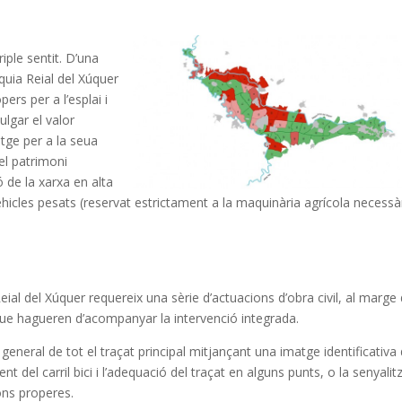
iple sentit. D’una
quia Reial del Xúquer
rs per a l’esplai i
ulgar el valor
atge per a la seua
el patrimoni
ió de la xarxa en alta
ehicles pesats (reservat estrictament a la maquinària agrícola necessàr
Reial del Xúquer requereix una sèrie d’actuacions d’obra civil, al marge 
ió que hagueren d’acompanyar la intervenció integrada.
general de tot el traçat principal mitjançant una imatge identificativa 
t del carril bici i l’adequació del traçat en alguns punts, o la senyalit
ons properes.