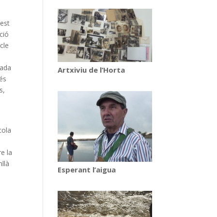
uest
ció
ncle
rada
Artxiviu de l’Horta
més
s,
cola
e la
nllà
Esperant l’aigua