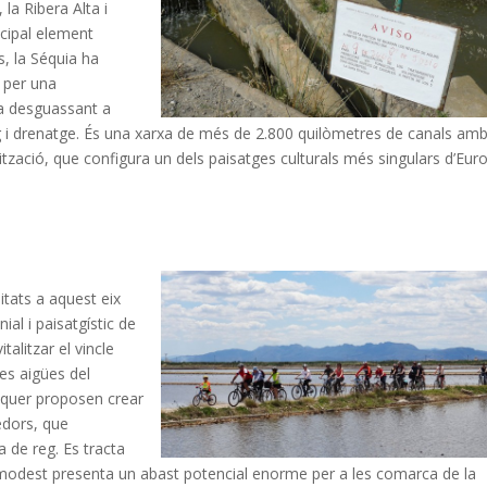
 la Ribera Alta i
incipal element
s, la Séquia ha
s per una
aba desguassant a
eg i drenatge. És una xarxa de més de 2.800 quilòmetres de canals am
tzació, que configura un dels paisatges culturals més singulars d’Eur
itats a aquest eix
nial i paisatgístic de
talitzar el vincle
les aigües del
Xúquer proposen crear
redors, que
a de reg. Es tracta
 modest presenta un abast potencial enorme per a les comarca de la