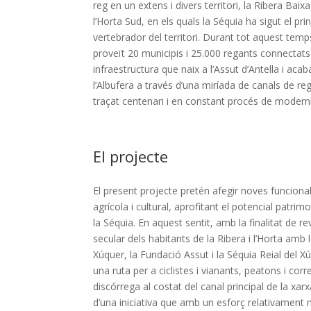
reg en un extens i divers territori, la Ribera Baixa,
l’Horta Sud, en els quals la Séquia ha sigut el pr
vertebrador del territori. Durant tot aquest temp
proveït 20 municipis i 25.000 regants connectat
infraestructura que naix a l’Assut d’Antella i ac
l’Albufera a través d’una miríada de canals de r
traçat centenari i en constant procés de moderni
El projecte
El present projecte pretén afegir noves funcional
agrícola i cultural, aprofitant el potencial patrimo
la Séquia. En aquest sentit, amb la finalitat de revi
secular dels habitants de la Ribera i l’Horta amb 
Xúquer, la Fundació Assut i la Séquia Reial del 
una ruta per a ciclistes i vianants, peatons i cor
discórrega al costat del canal principal de la xarx
d’una iniciativa que amb un esforç relativament