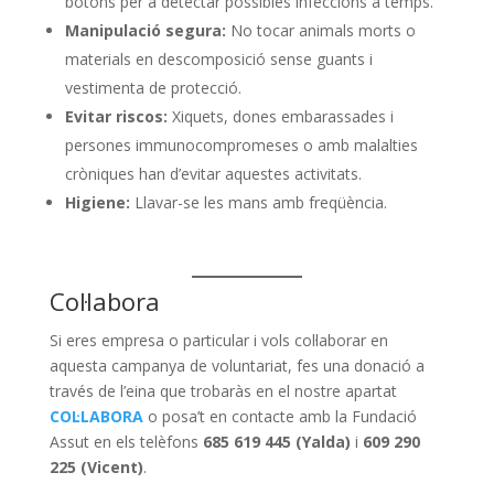
botons per a detectar possibles infeccions a temps.
Manipulació segura:
No tocar animals morts o
materials en descomposició sense guants i
vestimenta de protecció.
Evitar riscos:
Xiquets, dones embarassades i
persones immunocompromeses o amb malalties
cròniques han d’evitar aquestes activitats.
Higiene:
Llavar-se les mans amb freqüència.
Col·labora
Si eres empresa o particular i vols col·laborar en
aquesta campanya de voluntariat, fes una donació a
través de l’eina que trobaràs en el nostre apartat
COL·LABORA
o posa’t en contacte amb la Fundació
Assut en els telèfons
685 619 445 (Yalda)
i
609 290
225 (Vicent)
.