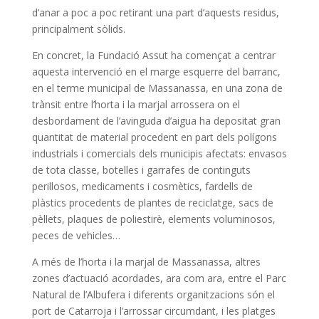
d’anar a poc a poc retirant una part d’aquests residus,
principalment sòlids.
En concret, la Fundació Assut ha començat a centrar
aquesta intervenció en el marge esquerre del barranc,
en el terme municipal de Massanassa, en una zona de
trànsit entre l’horta i la marjal arrossera on el
desbordament de l’avinguda d’aigua ha depositat gran
quantitat de material procedent en part dels polígons
industrials i comercials dels municipis afectats: envasos
de tota classe, botelles i garrafes de continguts
perillosos, medicaments i cosmètics, fardells de
plàstics procedents de plantes de reciclatge, sacs de
pèl·lets, plaques de poliestirè, elements voluminosos,
peces de vehicles…
A més de l’horta i la marjal de Massanassa, altres
zones d’actuació acordades, ara com ara, entre el Parc
Natural de l’Albufera i diferents organitzacions són el
port de Catarroja i l’arrossar circumdant, i les platges